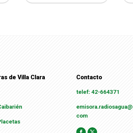
as de Villa Clara
Contacto
telef: 42-664371
Caibarién
emisora.radiosagua@
com
Placetas